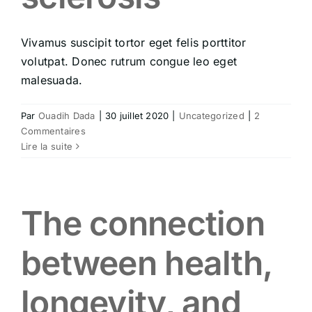
Vivamus suscipit tortor eget felis porttitor
volutpat. Donec rutrum congue leo eget
malesuada.
Par
Ouadih Dada
|
30 juillet 2020
|
Uncategorized
|
2
Commentaires
Lire la suite
The connection
between health,
longevity, and