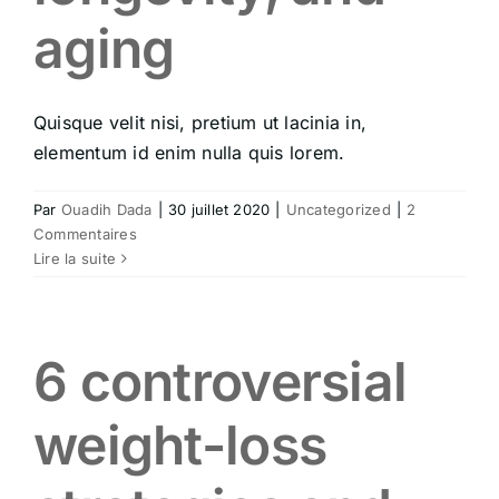
aging
Quisque velit nisi, pretium ut lacinia in,
elementum id enim nulla quis lorem.
Par
Ouadih Dada
|
30 juillet 2020
|
Uncategorized
|
2
Commentaires
Lire la suite
6 controversial
weight-loss